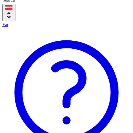
Search
Faq