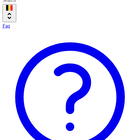
Search
Faq