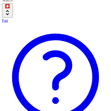
Search
Faq