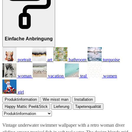
Einfache Anbringung
portrait
art
bathroom
turquoise
woman
vacation
teal
women
girl
Produktinformation
Wie misst man
Installation
Happy Mattic Peel&Stick
Lieferung
Tapetenqualität
Vintage underwater swimmer wallpaper with a retro woman diver