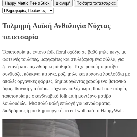
Happy Mattic Peel&Stick
Διανομή
Ποιότητα ταπετσαρίας
Τολμηρή Λαϊκή Ανθολογία Νύχτας
ταπετσαρία
Ταπετσαρία με έντονο folk floral σχέδιο σε βαθύ μπλε navy, με
φωτεινές τουλίπες, μαργαρίτες και στυλιζαρισμένα φύλλα, για
ζωντανή και παιχνιδιάρικη αίσθηση. Το χειροποίητο μοτίβο
συνδυάζει κόκκινα, κίτρινα, ροζ, μπλε και πράσινα λουλούδια με
απαλές οργανικές φόρμες, δημιουργώντας χαρούμενο βοτανικό
ύφος. Ιδανική για όσους ψάχνουν πολύχρωμη floral ταπετσαρία,
ταπετσαρία με σκανδιναβικό folk art ή μοντέρνο μοτίβο
λουλουδιών. Μια πολύ καλή επιλογή για υπνοδωμάτια,
διαδρόμους ή μια δημιουργική accent wall από το HappyWall.