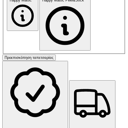
Happy Mattic™
Happy Mattic Peel&Stick™
Προεπισκόπηση ταπετσαρίας