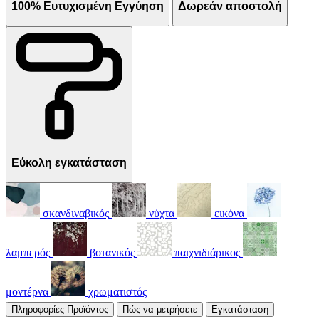
100% Ευτυχισμένη Εγγύηση
Δωρεάν αποστολή
Εύκολη εγκατάσταση
σκανδιναβικός
νύχτα
εικόνα
λαμπερός
βοτανικός
παιχνιδιάρικος
μοντέρνα
χρωματιστός
Πληροφορίες Προϊόντος
Πώς να μετρήσετε
Εγκατάσταση