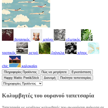
βοτανικός
μπόχο
εξωτικός
τροπικός
ρετρό
ζούγκλα
κήπος
chic
καλοκαίρι
Πληροφορίες Προϊόντος
Πώς να μετρήσετε
Εγκατάσταση
Happy Mattic Peel&Stick
Διανομή
Ποιότητα ταπετσαρίας
Κολυμβητές του ουρανού ταπετσαρία
Ταπετσαρία με μεγάλους κολυμβητές που αιωρούνται ανάμεσα σε