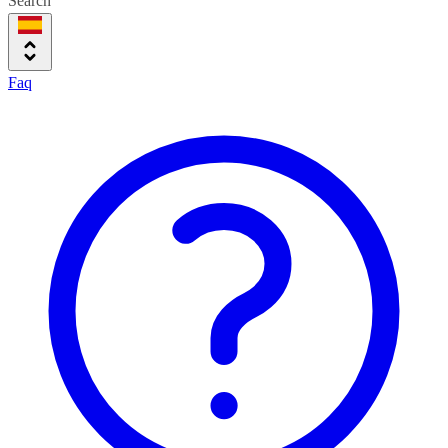
Search
Faq