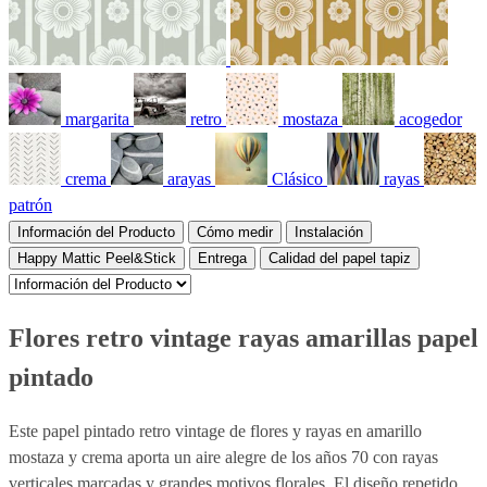
margarita
retro
mostaza
acogedor
crema
arayas
Clásico
rayas
patrón
Información del Producto
Cómo medir
Instalación
Happy Mattic Peel&Stick
Entrega
Calidad del papel tapiz
Flores retro vintage rayas amarillas papel
pintado
Este papel pintado retro vintage de flores y rayas en amarillo
mostaza y crema aporta un aire alegre de los años 70 con rayas
verticales marcadas y grandes motivos florales. El diseño repetido