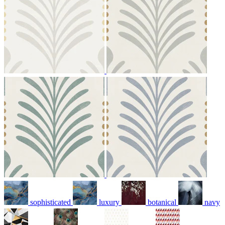
sophisticated
luxury
botanical
navy