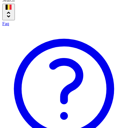
Search
Faq