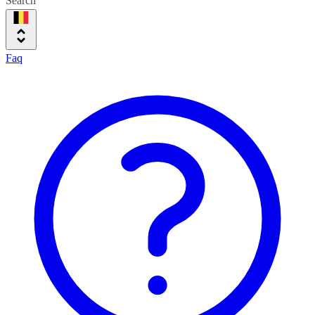
Search
Faq