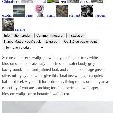
Chinoiserie
oriental
zen
classic
exotic
pine
asian
elegant
garden
serene
Information produit
Comment mesurer
Installation
Happy Mattic Peel&Stick
Livraison
Qualité du papier peint
Serene chinoiserie wallpaper with a graceful pine tree, white
blossoms and delicate leafy branches on a soft cloudy grey
background. The hand-painted look and calm mix of sage green,
olive, mist grey and white give this floral tree wallpaper a quiet,
balanced feel. A good fit for bedrooms, living rooms or dining areas,
especially if you are searching for chinoiserie pine wallpaper,
blossom wallpaper or botanical wall decor.