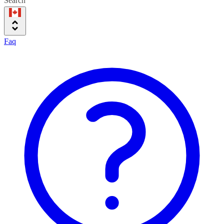
Search
Faq