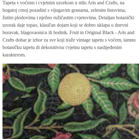
Tapeta s voćnim i cvjetnim uzorkom u stilu Arts and Crafts, na
bogatoj crnoj pozadini s vijugavim granama, zelenim listovima,
žutim plodovima i nježno ružičastim cvjetovima. Detaljan botanički
uzorak daje topao, klasičan dojam koji se dobro uklapa u dnevni
boravak, blagovaonicu ili hodnik. Fruit in Original Black - Arts and
Crafts dobar je izbor za sve koji traže vintage tapetu s voćem, tamnu
botaničku tapetu ili dekorativnu cvjetnu tapetu s naslijeđenim
karakterom.