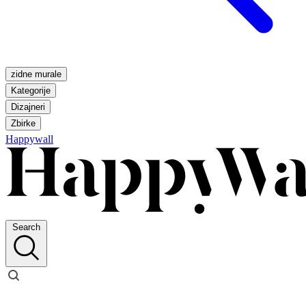
zidne murale
Kategorije
Dizajneri
Zbirke
Happywall
Search