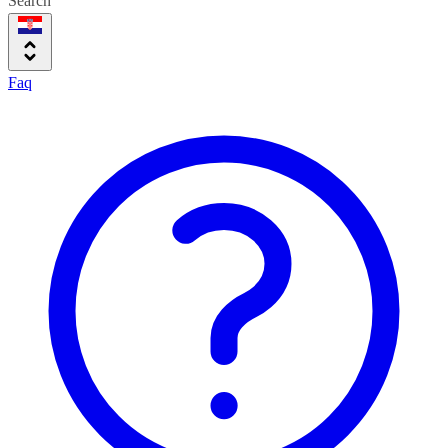
Search
Faq