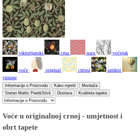
viktorijanski
crna
nara
voćnjak
voće
original
citrusi
antikni
vintage
Informacije o Proizvodu
Kako mjeriti
Montaža
Sretan Mattic Peel&Stick
Dostava
Kvaliteta tapeta
Voće u originalnoj crnoj - umjetnost i
obrt tapete