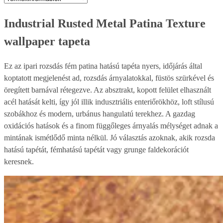
Industrial Rusted Metal Patina Texture
wallpaper tapeta
Ez az ipari rozsdás fém patina hatású tapéta nyers, időjárás által
koptatott megjelenést ad, rozsdás árnyalatokkal, füstös szürkével és
öregített barnával rétegezve. Az absztrakt, kopott felület elhasznált
acél hatását kelti, így jól illik indusztriális enteriőrökhöz, loft stílusú
szobákhoz és modern, urbánus hangulatú terekhez. A gazdag
oxidációs hatások és a finom függőleges árnyalás mélységet adnak a
mintának ismétlődő minta nélkül. Jó választás azoknak, akik rozsda
hatású tapétát, fémhatású tapétát vagy grunge faldekorációt
keresnek.