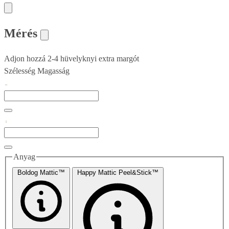
Mérés
Adjon hozzá 2-4 hüvelyknyi extra margót
Szélesség
Magasság
Anyag
Boldog Mattic™
Happy Mattic Peel&Stick™