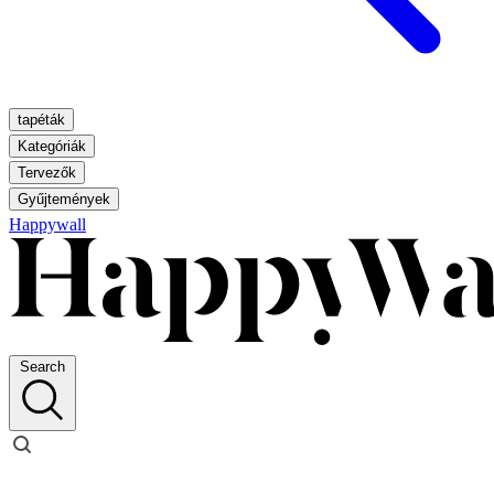
tapéták
Kategóriák
Tervezők
Gyűjtemények
Happywall
Search