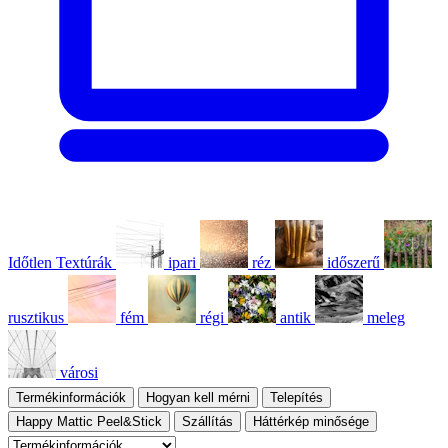
Időtlen Textúrák
ipari
réz
időszerű
rusztikus
fém
régi
antik
meleg
városi
Termékinformációk
Hogyan kell mérni
Telepítés
Happy Mattic Peel&Stick
Szállítás
Háttérkép minősége