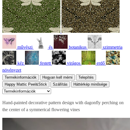
művészi
és
botanikus
szimmetria
kéz
festett
virágos
erdő
növényzet
Termékinformációk
Hogyan kell mérni
Telepítés
Happy Mattic Peel&Stick
Szállítás
Háttérkép minősége
Hand-painted decorative pattern design with dagonfly perching on
the center of a symmerical flowering vines