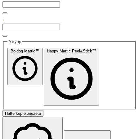
Anyag
Boldog Mattic™
Happy Mattic Peel&Stick™
Háttérkép előnézete