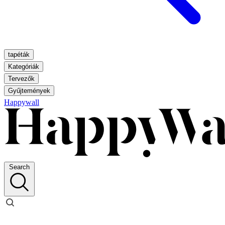
tapéták
Kategóriák
Tervezők
Gyűjtemények
Happywall
Search