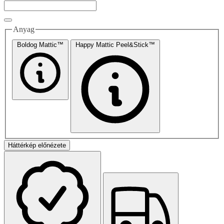
Anyag
Boldog Mattic™
Happy Mattic Peel&Stick™
Háttérkép előnézete