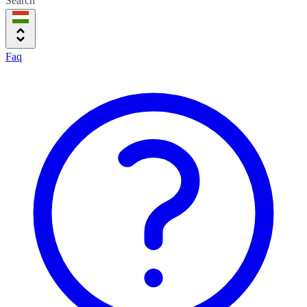
Search
Faq