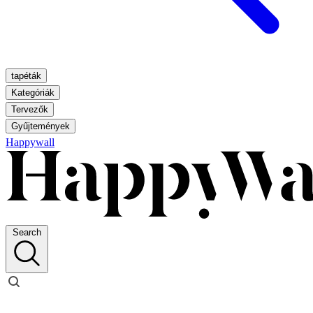
tapéták
Kategóriák
Tervezők
Gyűjtemények
Happywall
Search