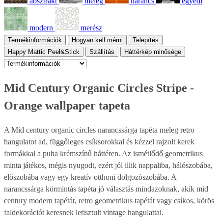
absztrakt
meleg
narancs
egyedi
modern
merész
Termékinformációk
Hogyan kell mérni
Telepítés
Happy Mattic Peel&Stick
Szállítás
Háttérkép minősége
Mid Century Organic Circles Stripe -
Orange wallpaper tapeta
A Mid century organic circles narancssárga tapéta meleg retro
hangulatot ad, függőleges csíksorokkal és kézzel rajzolt kerek
formákkal a puha krémszínű háttéren. Az ismétlődő geometrikus
minta játékos, mégis nyugodt, ezért jól illik nappaliba, hálószobába,
előszobába vagy egy kreatív otthoni dolgozószobába. A
narancssárga körmintás tapéta jó választás mindazoknak, akik mid
century modern tapétát, retro geometrikus tapétát vagy csíkos, körös
faldekorációt keresnek letisztult vintage hangulattal.