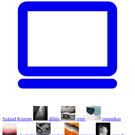
Század Közepe
állítás
retró
organikus