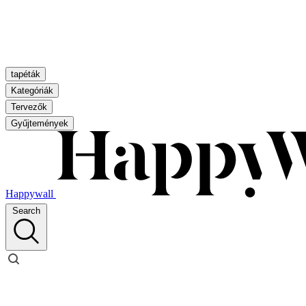
tapéták
Kategóriák
Tervezők
Gyűjtemények
Happywall
Search