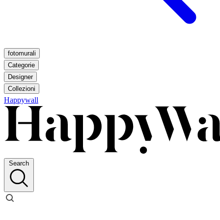
fotomurali
Categorie
Designer
Collezioni
Happywall
Search