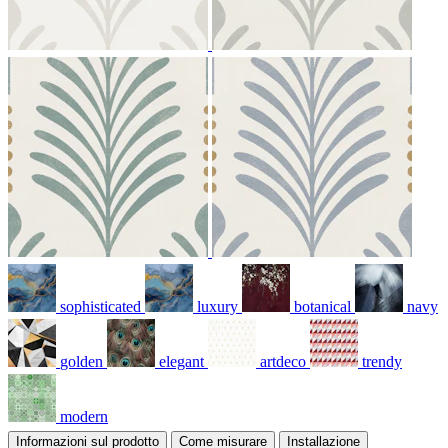
sophisticated
luxury
botanical
navy
golden
elegant
artdeco
trendy
modern
Informazioni sul prodotto
Come misurare
Installazione