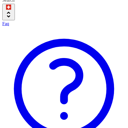
Search
Faq