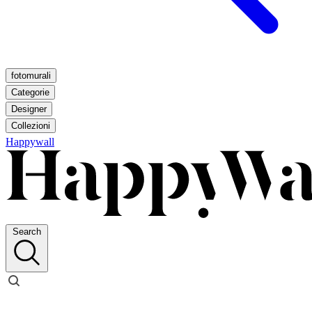
fotomurali
Categorie
Designer
Collezioni
Happywall
Search