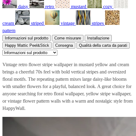
daisy
retro
mustard
cozy
cream
striped
vintage
stripes
pattern
Informazioni sul prodotto
Come misurare
Installazione
Happy Mattic Peel&Stick
Consegna
Qualità della carta da parati
Vintage retro flower stripe wallpaper in mustard yellow and cream
brings a cheerful 70s feel with bold vertical stripes and oversized
floral motifs. The repeating pattern mixes large daisy-like blooms
with smaller flowers for a playful, balanced look. A great choice for
anyone searching for retro floral wallpaper, yellow stripe wallpaper,
or vintage flower pattern walls with a warm and nostalgic style from
HappyWall.