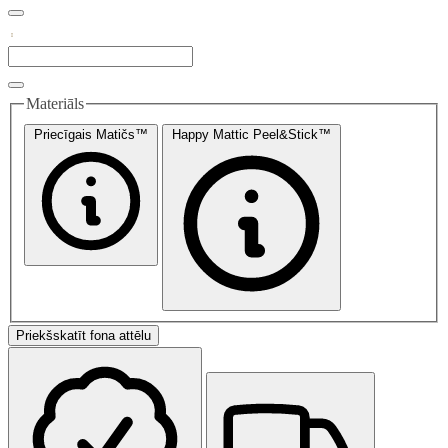
Materiāls
Priecīgais Matičs™
Happy Mattic Peel&Stick™
Priekšskatīt fona attēlu