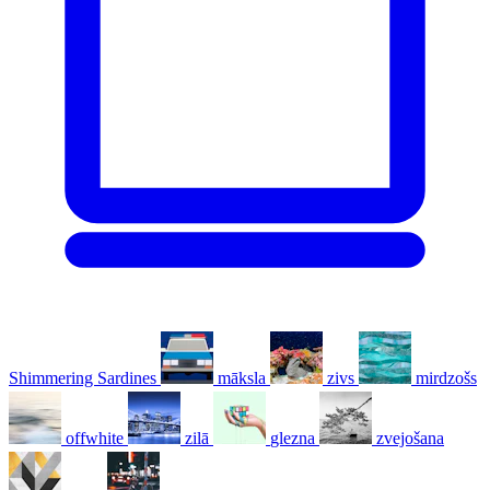
Shimmering Sardines
māksla
zivs
mirdzošs
offwhite
zilā
glezna
zvejošana