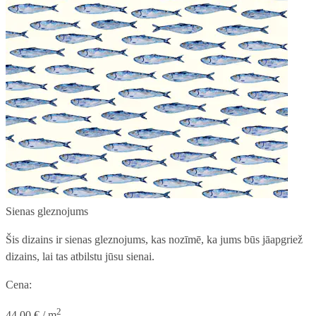
Sienas gleznojums
Šis dizains ir sienas gleznojums, kas nozīmē, ka jums būs jāapgriež
dizains, lai tas atbilstu jūsu sienai.
Cena:
2
44,00 € / m