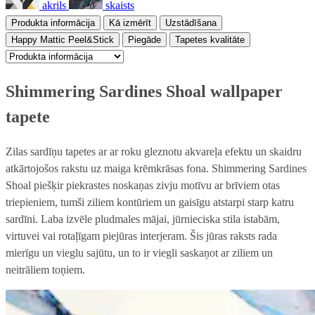
akrils
skaists
Produkta informācija
Kā izmērīt
Uzstādīšana
Happy Mattic Peel&Stick
Piegāde
Tapetes kvalitāte
Shimmering Sardines Shoal wallpaper
tapete
Zilas sardīņu tapetes ar ar roku gleznotu akvareļa efektu un skaidru
atkārtojošos rakstu uz maiga krēmkrāsas fona. Shimmering Sardines
Shoal piešķir piekrastes noskaņas zivju motīvu ar brīviem otas
triepieniem, tumši ziliem kontūriem un gaisīgu atstarpi starp katru
sardīni. Laba izvēle pludmales mājai, jūrnieciska stila istabām,
virtuvei vai rotaļīgam piejūras interjeram. Šis jūras raksts rada
mierīgu un vieglu sajūtu, un to ir viegli saskaņot ar ziliem un
neitrāliem toņiem.