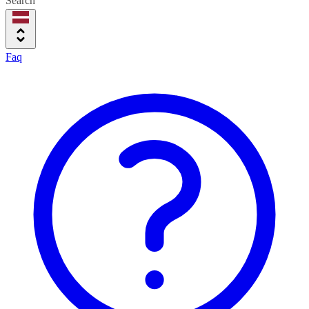
Search
Faq