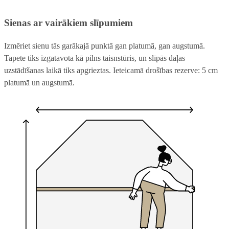
Sienas ar vairākiem slīpumiem
Izmēriet sienu tās garākajā punktā gan platumā, gan augstumā.
Tapete tiks izgatavota kā pilns taisnstūris, un slīpās daļas
uzstādīšanas laikā tiks apgrieztas. Ieteicamā drošības rezerve: 5 cm
platumā un augstumā.