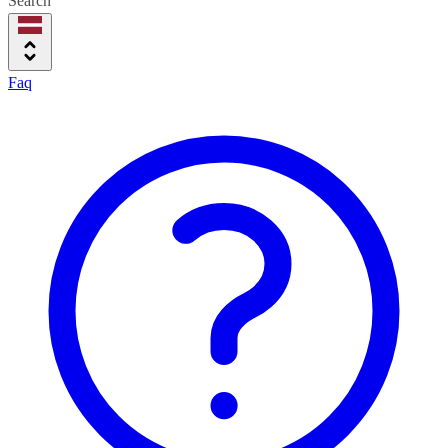
Search
Faq