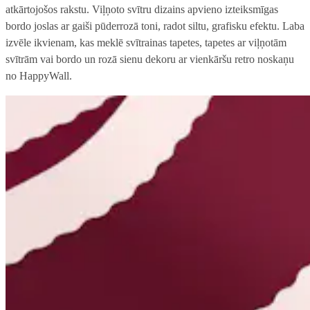
atkārtojošos rakstu. Viļņoto svītru dizains apvieno izteiksmīgas
bordo joslas ar gaiši pūderrozā toni, radot siltu, grafisku efektu. Laba
izvēle ikvienam, kas meklē svītrainas tapetes, tapetes ar viļņotām
svītrām vai bordo un rozā sienu dekoru ar vienkāršu retro noskaņu
no HappyWall.