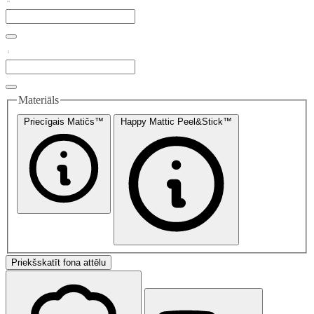
Materiāls
Priecīgais Matičs™
Happy Mattic Peel&Stick™
Priekšskatīt fona attēlu