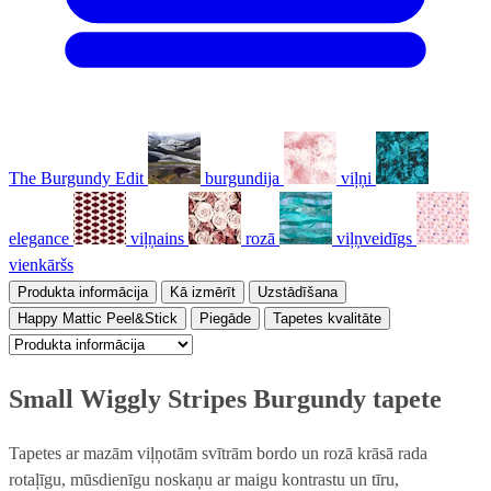
The Burgundy Edit
burgundija
viļņi
elegance
viļņains
rozā
viļņveidīgs
vienkāršs
Produkta informācija
Kā izmērīt
Uzstādīšana
Happy Mattic Peel&Stick
Piegāde
Tapetes kvalitāte
Small Wiggly Stripes Burgundy tapete
Tapetes ar mazām viļņotām svītrām bordo un rozā krāsā rada
rotaļīgu, mūsdienīgu noskaņu ar maigu kontrastu un tīru,