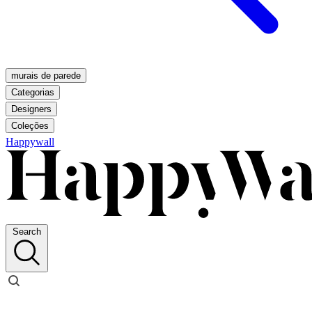
murais de parede
Categorias
Designers
Coleções
Happywall
Search