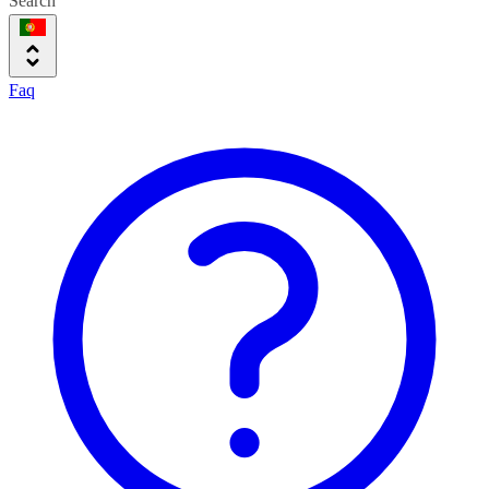
Search
Faq