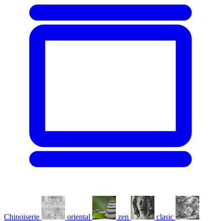
Chinoiserie
oriental
zen
clasic