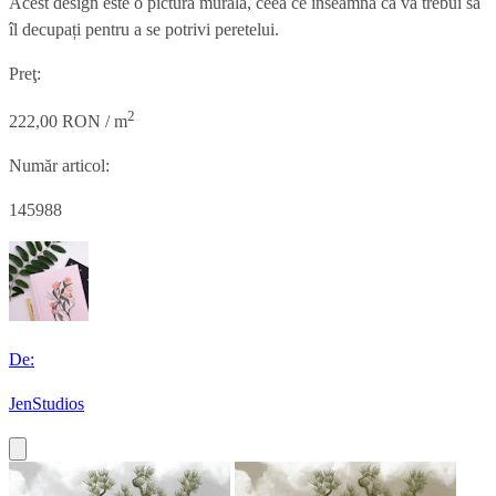
Acest design este o pictură murală, ceea ce înseamnă că va trebui să
îl decupați pentru a se potrivi peretelui.
Preţ:
2
222,00 RON / m
Număr articol:
145988
De:
JenStudios