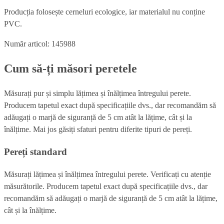
Producția folosește cerneluri ecologice, iar materialul nu conține
PVC.
Număr articol: 145988
Cum să-ți măsori peretele
Măsurați pur și simplu lățimea și înălțimea întregului perete.
Producem tapetul exact după specificațiile dvs., dar recomandăm să
adăugați o marjă de siguranță de 5 cm atât la lățime, cât și la
înălțime. Mai jos găsiți sfaturi pentru diferite tipuri de pereți.
Pereți standard
Măsurați lățimea și înălțimea întregului perete. Verificați cu atenție
măsurătorile. Producem tapetul exact după specificațiile dvs., dar
recomandăm să adăugați o marjă de siguranță de 5 cm atât la lățime,
cât și la înălțime.