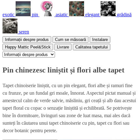
exotic
pin
asiatic
elegant
grădină
seren
Informații despre produs
Cum se măsoară
Instalare
Happy Mattic Peel&Stick
Livrare
Calitatea tapetului
Pin chinezesc liniștit și flori albe tapet
Tapet chinoiserie liniștit, cu un pin elegant, flori albe și ramuri fine
cu frunze, pe un fundal gri moale, înnorat. Aspectul pictat manual și
amestecul calm de verde salvie, măsliniu, gri ceață și alb dau acestui
tapet floral cu copac o senzație liniștită și echilibrată. Se potrivește
bine în dormitoare, livinguri sau zone de luat masa, mai ales dacă
sunteți în căutarea unui tapet chinoiserie cu pin, tapet cu flori sau
decor botanic pentru perete.