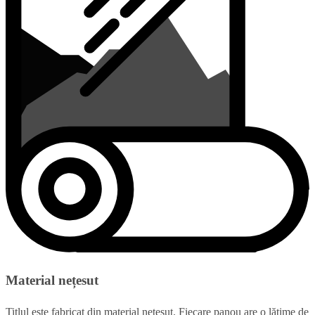
Material nețesut
Titlul este fabricat din material nețesut. Fiecare panou are o lățime de