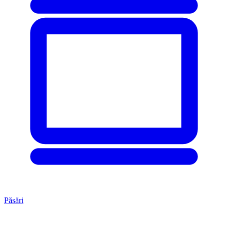
Păsări