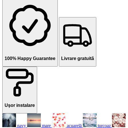
100% Happy Guarantee
Livrare gratuită
Uşor instalare
navy
mare
acuarelă
turcoaz