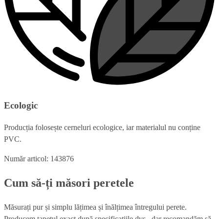
Ecologic
Producția folosește cerneluri ecologice, iar materialul nu conține
PVC.
Număr articol: 143876
Cum să-ți măsori peretele
Măsurați pur și simplu lățimea și înălțimea întregului perete.
Producem tapetul exact după specificațiile dvs., dar recomandăm să