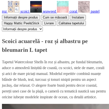
roz
scoici
seaweed
coral
pastel
Informații despre produs
Cum se măsoară
Instalare
Happy Mattic Peel&Stick
Livrare
Calitatea tapetului
Scoici acuarelă - roz și albastru pe
bleumarin L tapet
Tapetul Watercolour Shells în roz și albastru, pe fundal bleumarin,
aduce o atmosferă liniștită de coastă, cu scoici, stele de mare, corali
și arici de mare pictați manual. Modelul repetitiv combină nuanțe
blânde de blush, teal, turcoaz și tonuri nisipii pentru un aspect
jucăuș, dar relaxat. O alegere foarte bună pentru decor coastal,
pereții unei case de la plajă, o cameră cu tematică nautică sau pentru
oricine iubește modelele inspirate de ocean, cu detalii artistice.