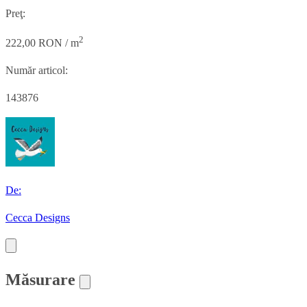
Preţ:
2
222,00 RON / m
Număr articol:
143876
De:
Cecca Designs
Măsurare