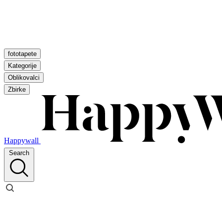
fototapete
Kategorije
Oblikovalci
Zbirke
Happywall
Search