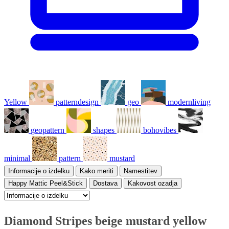
Yellow
patterndesign
geo
modernliving
geopattern
shapes
bohovibes
minimal
pattern
mustard
Informacije o izdelku
Kako meriti
Namestitev
Happy Mattic Peel&Stick
Dostava
Kakovost ozadja
Diamond Stripes beige mustard yellow