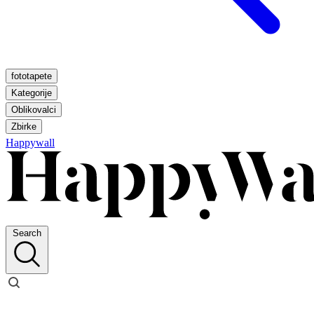
fototapete
Kategorije
Oblikovalci
Zbirke
Happywall
Search