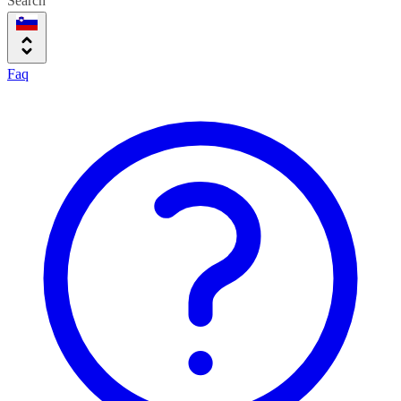
Search
Faq