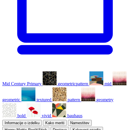
Mid Century Primary
geometricpattern
mid
geometric
textured
pattern
geometry
bold
vivid
bauhaus
Informacije o izdelku
Kako meriti
Namestitev
Happy Mattic Peel&Stick
Dostava
Kakovost ozadja