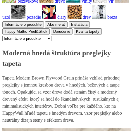
bezšvíkové
drevo
vlnitý
vír
uzol
pozadie
čiary
drev
breza
Informácie o produkte
Ako merať
Inštalácia
Happy Mattic Peel&Stick
Doručenie
Kvalita tapety
Moderná hnedá štruktúra preglejky
tapeta
Tapeta Modern Brown Plywood Grain prináša vzhľad prírodnej
preglejky s jemnou kresbou dreva v hnedých, béžových a taupe
tónoch. Opakujúci sa vzor dreva dodá stenám čistý a moderný
drevený efekt, ktorý sa hodí do škandinávskych, rustikálnych aj
minimalistických interiérov. Dobrá voľba pre každého, kto na
HappyWall hľadá tapetu s hnedým drevom, vzor preglejky alebo
neutrálny dizajn steny s efektom dreva.