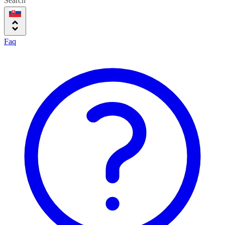
Search
Faq