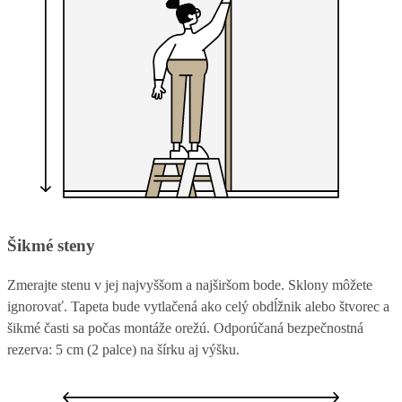
Šikmé steny
Zmerajte stenu v jej najvyššom a najširšom bode. Sklony môžete
ignorovať. Tapeta bude vytlačená ako celý obdĺžnik alebo štvorec a
šikmé časti sa počas montáže orežú. Odporúčaná bezpečnostná
rezerva: 5 cm (2 palce) na šírku aj výšku.