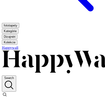
fototapety
Kategórie
Dizajnéri
Kolekcie
Happywall
Search