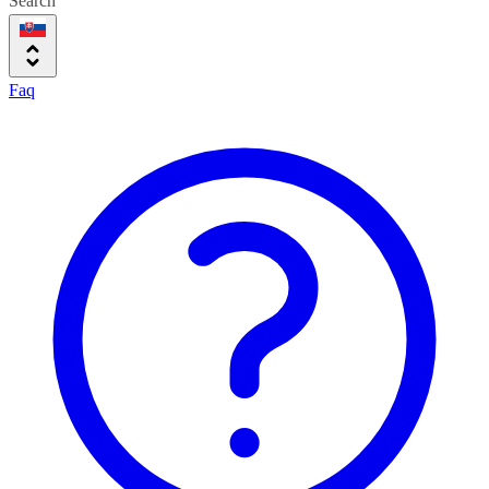
Search
Faq