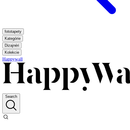
fototapety
Kategórie
Dizajnéri
Kolekcie
Happywall
Search