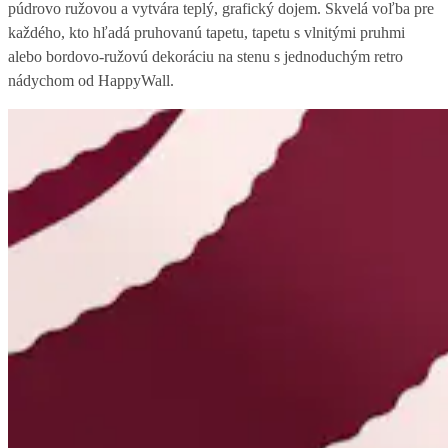
púdrovo ružovou a vytvára teplý, grafický dojem. Skvelá voľba pre
každého, kto hľadá pruhovanú tapetu, tapetu s vlnitými pruhmi
alebo bordovo-ružovú dekoráciu na stenu s jednoduchým retro
nádychom od HappyWall.