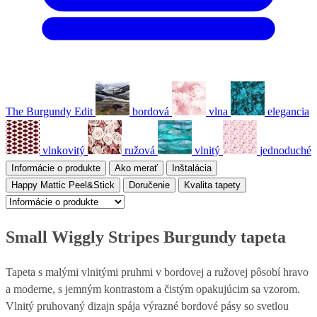
The Burgundy Edit
bordová
vlna
elegancia
vlnkovitý
ružová
vlnitý
jednoduché
Informácie o produkte
Ako merať
Inštalácia
Happy Mattic Peel&Stick
Doručenie
Kvalita tapety
Small Wiggly Stripes Burgundy tapeta
Tapeta s malými vlnitými pruhmi v bordovej a ružovej pôsobí hravo
a moderne, s jemným kontrastom a čistým opakujúcim sa vzorom.
Vlnitý pruhovaný dizajn spája výrazné bordové pásy so svetlou