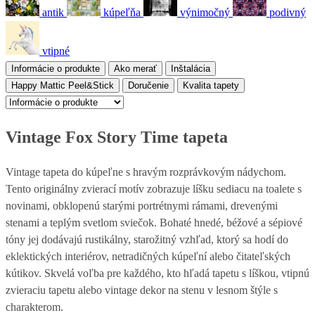
antik
kúpeľňa
výnimočný
podivný
vtipné
Informácie o produkte
Ako merať
Inštalácia
Happy Mattic Peel&Stick
Doručenie
Kvalita tapety
Vintage Fox Story Time tapeta
Vintage tapeta do kúpeľne s hravým rozprávkovým nádychom.
Tento originálny zvierací motív zobrazuje líšku sediacu na toalete s
novinami, obklopenú starými portrétnymi rámami, drevenými
stenami a teplým svetlom sviečok. Bohaté hnedé, béžové a sépiové
tóny jej dodávajú rustikálny, starožitný vzhľad, ktorý sa hodí do
eklektických interiérov, netradičných kúpeľní alebo čitateľských
kútikov. Skvelá voľba pre každého, kto hľadá tapetu s líškou, vtipnú
zvieraciu tapetu alebo vintage dekor na stenu v lesnom štýle s
charakterom.