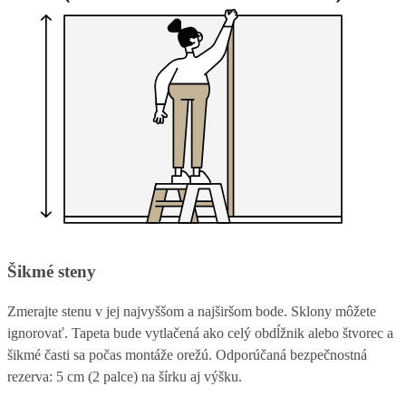
Šikmé steny
Zmerajte stenu v jej najvyššom a najširšom bode. Sklony môžete
ignorovať. Tapeta bude vytlačená ako celý obdĺžnik alebo štvorec a
šikmé časti sa počas montáže orežú. Odporúčaná bezpečnostná
rezerva: 5 cm (2 palce) na šírku aj výšku.