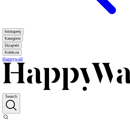
fototapety
Kategórie
Dizajnéri
Kolekcie
Happywall
Search