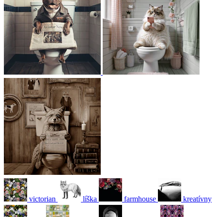
victorian
líška
farmhouse
kreatívny