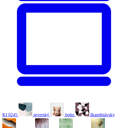
Kf 0245
severský
boho
škandinávsky