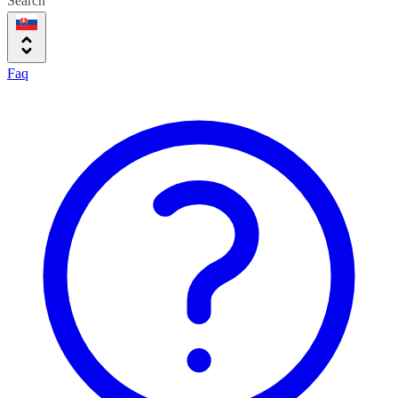
Search
Faq