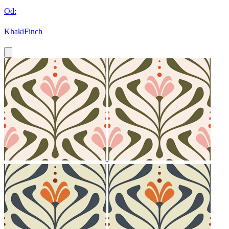
Od:
KhakiFinch