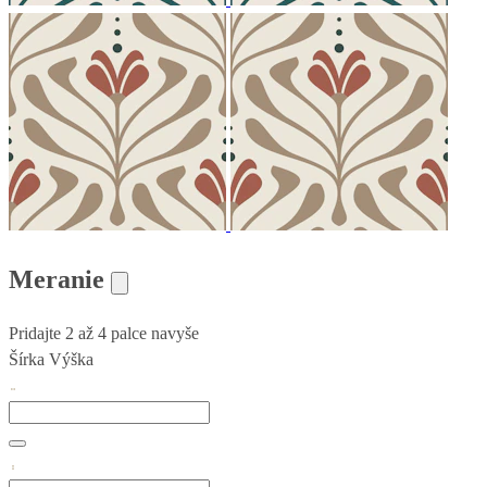
Meranie
Pridajte 2 až 4 palce navyše
Šírka
Výška