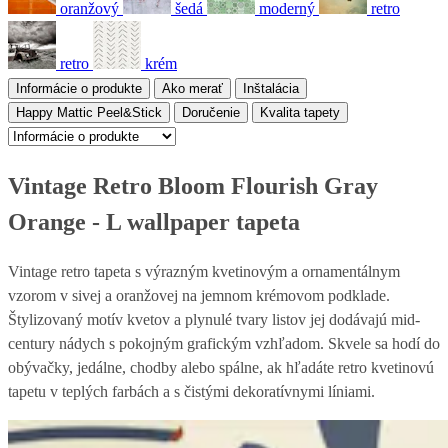
oranžový
šedá
moderný
retro
retro
krém
Informácie o produkte
Ako merať
Inštalácia
Happy Mattic Peel&Stick
Doručenie
Kvalita tapety
Vintage Retro Bloom Flourish Gray
Orange - L wallpaper tapeta
Vintage retro tapeta s výrazným kvetinovým a ornamentálnym
vzorom v sivej a oranžovej na jemnom krémovom podklade.
Štylizovaný motív kvetov a plynulé tvary listov jej dodávajú mid-
century nádych s pokojným grafickým vzhľadom. Skvele sa hodí do
obývačky, jedálne, chodby alebo spálne, ak hľadáte retro kvetinovú
tapetu v teplých farbách a s čistými dekoratívnymi líniami.