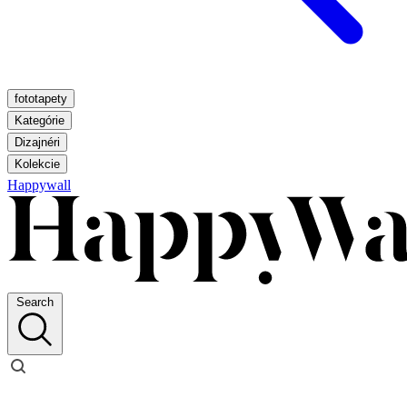
fototapety
Kategórie
Dizajnéri
Kolekcie
Happywall
Search