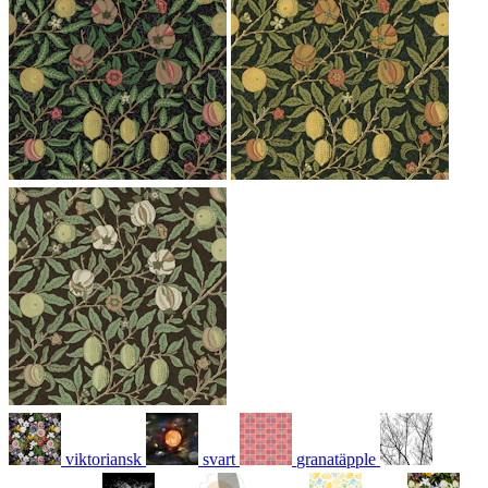
viktoriansk
svart
granatäpple