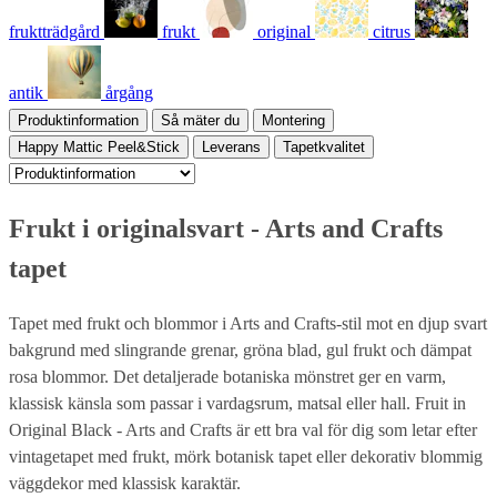
fruktträdgård
frukt
original
citrus
antik
årgång
Produktinformation
Så mäter du
Montering
Happy Mattic Peel&Stick
Leverans
Tapetkvalitet
Frukt i originalsvart - Arts and Crafts
tapet
Tapet med frukt och blommor i Arts and Crafts-stil mot en djup svart
bakgrund med slingrande grenar, gröna blad, gul frukt och dämpat
rosa blommor. Det detaljerade botaniska mönstret ger en varm,
klassisk känsla som passar i vardagsrum, matsal eller hall. Fruit in
Original Black - Arts and Crafts är ett bra val för dig som letar efter
vintagetapet med frukt, mörk botanisk tapet eller dekorativ blommig
väggdekor med klassisk karaktär.