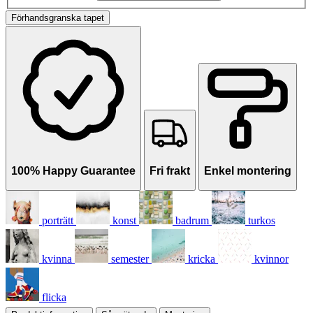
Förhandsgranska tapet
100% Happy Guarantee
Fri frakt
Enkel montering
porträtt
konst
badrum
turkos
kvinna
semester
kricka
kvinnor
flicka