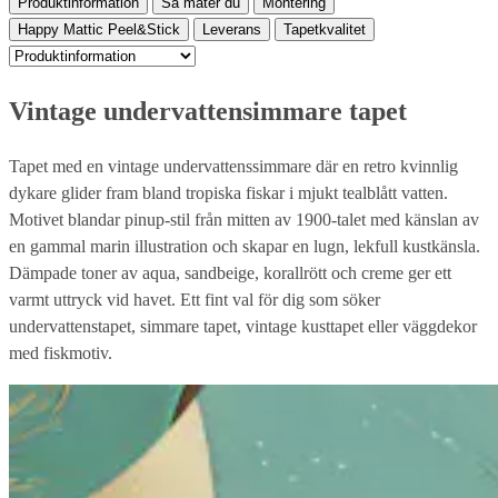
Produktinformation
Så mäter du
Montering
Happy Mattic Peel&Stick
Leverans
Tapetkvalitet
Vintage undervattensimmare tapet
Tapet med en vintage undervattenssimmare där en retro kvinnlig
dykare glider fram bland tropiska fiskar i mjukt tealblått vatten.
Motivet blandar pinup-stil från mitten av 1900-talet med känslan av
en gammal marin illustration och skapar en lugn, lekfull kustkänsla.
Dämpade toner av aqua, sandbeige, korallrött och creme ger ett
varmt uttryck vid havet. Ett fint val för dig som söker
undervattenstapet, simmare tapet, vintage kusttapet eller väggdekor
med fiskmotiv.