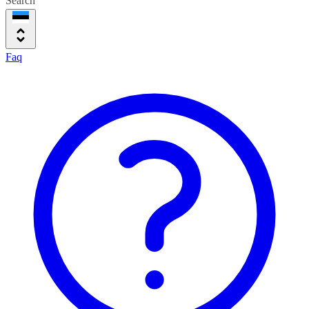
Search
Faq