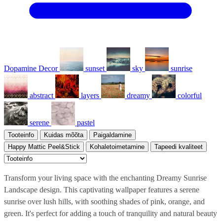
Dopamine Decor
sunset
sky
sunrise
abstract
layers
dreamy
colorful
serene
pastel
Tooteinfo
Kuidas mõõta
Paigaldamine
Happy Mattic Peel&Stick
Kohaletoimetamine
Tapeedi kvaliteet
Transform your living space with the enchanting Dreamy Sunrise
Landscape design. This captivating wallpaper features a serene
sunrise over lush hills, with soothing shades of pink, orange, and
green. It's perfect for adding a touch of tranquility and natural beauty