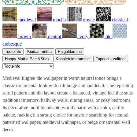
medieval
mocha
ornate
classical
brown
neutral
ivory
tile
arabesque
Tooteinfo
Kuidas mõõta
Paigaldamine
Happy Mattic Peel&Stick
Kohaletoimetamine
Tapeedi kvaliteet
Medieval filigree tile wallpaper in warm neutral tones brings a
classic ornamental look with soft beige and tan detail. The repeating
scroll pattern and tile layout create a balanced, vintage feel that suits
traditional interiors, hallway walls, dining areas, or cozy bedrooms.
Its decorative motif blends old world charm with a calm, earthy
palette, making it a strong choice for anyone searching for neutral
patterned wallpaper, medieval wallpaper, or beige ornamental wall
decor.