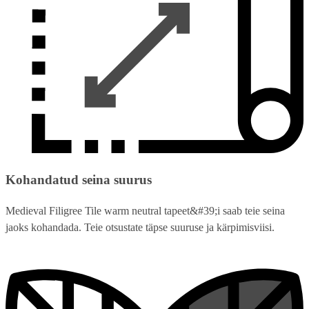
Kohandatud seina suurus
Medieval Filigree Tile warm neutral tapeet&#39;i saab teie seina
jaoks kohandada. Teie otsustate täpse suuruse ja kärpimisviisi.