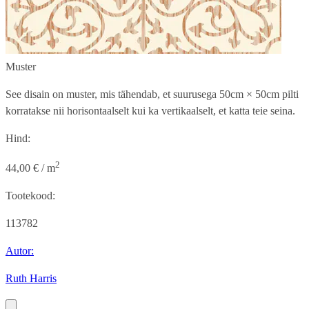
Muster
See disain on muster, mis tähendab, et suurusega
50cm × 50cm
pilti
korratakse nii horisontaalselt kui ka vertikaalselt, et katta teie seina.
Hind:
2
44,00 € / m
Tootekood:
113782
Autor:
Ruth Harris