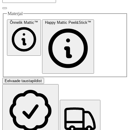
Materjal
Õnnelik Mattic™
Happy Mattic Peel&Stick™
Eelvaade taustapildist