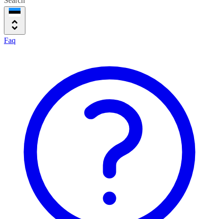
Search
Faq