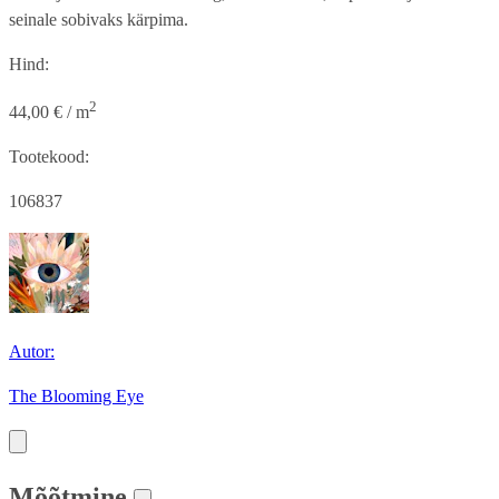
seinale sobivaks kärpima.
Hind:
2
44,00 € / m
Tootekood:
106837
Autor:
The Blooming Eye
Mõõtmine