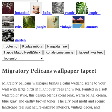
botanical
boho
exotic
tropical
retro
jungle
vintage
summer
garden
Tooteinfo
Kuidas mõõta
Paigaldamine
Happy Mattic Peel&Stick
Kohaletoimetamine
Tapeedi kvaliteet
Migratory Pelicans wallpaper tapeet
Migratory pelicans wallpaper brings a calm wetland scene to your
wall with large birds in flight over trees and water. Painted in a soft
watercolor style, this design blends coral pink, warm beige, cream,
blue gray, and earthy brown tones. The airy bird motif and scenic
landscape feel suit nature-inspired interiors, vintage decor, and