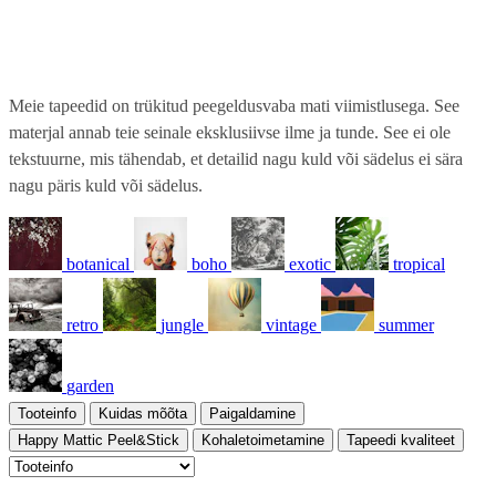
Meie tapeedid on trükitud peegeldusvaba mati viimistlusega. See
materjal annab teie seinale eksklusiivse ilme ja tunde. See ei ole
tekstuurne, mis tähendab, et detailid nagu kuld või sädelus ei sära
nagu päris kuld või sädelus.
botanical
boho
exotic
tropical
retro
jungle
vintage
summer
garden
Tooteinfo
Kuidas mõõta
Paigaldamine
Happy Mattic Peel&Stick
Kohaletoimetamine
Tapeedi kvaliteet