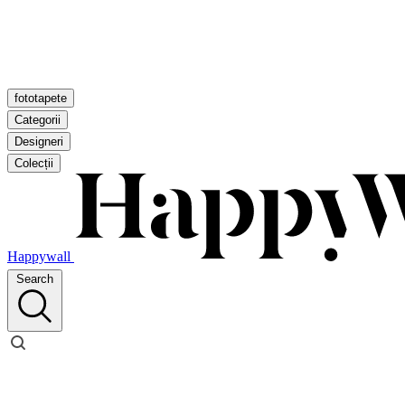
fototapete
Categorii
Designeri
Colecții
Happywall
Search