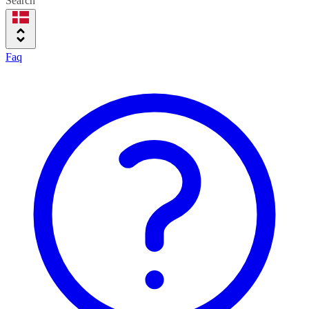
Search
Faq