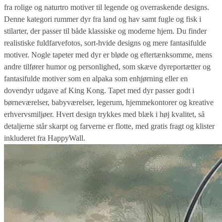
fra rolige og naturtro motiver til legende og overraskende designs.
Denne kategori rummer dyr fra land og hav samt fugle og fisk i
stilarter, der passer til både klassiske og moderne hjem. Du finder
realistiske fuldfarvefotos, sort-hvide designs og mere fantasifulde
motiver. Nogle tapeter med dyr er bløde og eftertænksomme, mens
andre tilfører humor og personlighed, som skæve dyreportætter og
fantasifulde motiver som en alpaka som enhjørning eller en
dovendyr udgave af King Kong. Tapet med dyr passer godt i
børneværelser, babyværelser, legerum, hjemmekontorer og kreative
erhvervsmiljøer. Hvert design trykkes med blæk i høj kvalitet, så
detaljerne står skarpt og farverne er flotte, med gratis fragt og klister
inkluderet fra HappyWall.