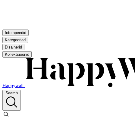
fototapeedid
Kategooriad
Disainerid
Kollektsioonid
Happywall
Search