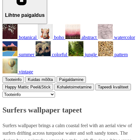
Lihtne paigaldus
botanical
boho
abstract
watercolor
summer
colorful
jungle
pattern
vintage
Tooteinfo
Kuidas mõõta
Paigaldamine
Happy Mattic Peel&Stick
Kohaletoimetamine
Tapeedi kvaliteet
Surfers wallpaper tapeet
Surfers wallpaper brings a calm coastal feel with an aerial view of
surfers drifting across turquoise water and soft sandy tones. The