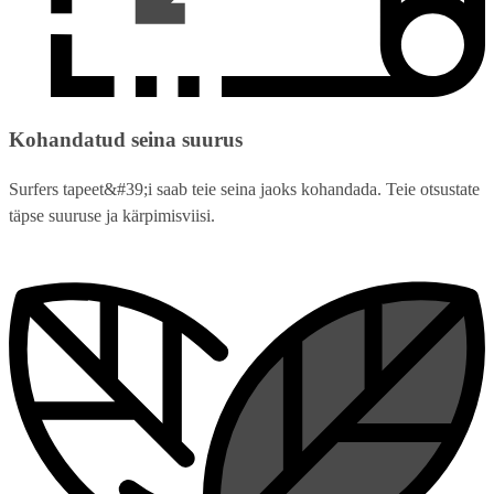
Kohandatud seina suurus
Surfers tapeet&#39;i saab teie seina jaoks kohandada. Teie otsustate
täpse suuruse ja kärpimisviisi.