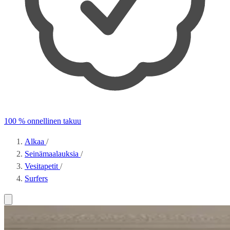
100 % onnellinen takuu
Alkaa
/
Seinämaalauksia
/
Vesitapetit
/
Surfers