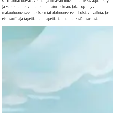
surffilaudat luovat avoimen ja ilmavan ilmeen. Persikka, aqua, beige
ja valkoinen tuovat rennon rantatunnelman, joka sopii hyvin
makuuhuoneeseen, eteiseen tai olohuoneeseen. Loistava valinta, jos
etsit surffaaja-tapettia, rantatapettia tai merihenkistä sisustusta.