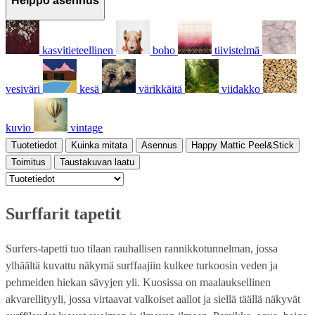
Helppo asennus
kasvitieteellinen
boho
tiivistelmä
vesiväri
kesä
värikkäitä
viidakko
kuvio
vintage
Tuotetiedot
Kuinka mitata
Asennus
Happy Mattic Peel&Stick
Toimitus
Taustakuvan laatu
Surffarit tapetit
Surfers-tapetti tuo tilaan rauhallisen rannikkotunnelman, jossa
ylhäältä kuvattu näkymä surffaajiin kulkee turkoosin veden ja
pehmeiden hiekan sävyjen yli. Kuosissa on maalauksellinen
akvarellityyli, jossa virtaavat valkoiset aallot ja siellä täällä näkyvät