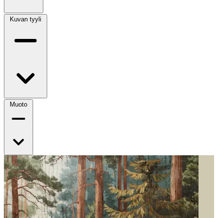
Kuvan tyyli
Muoto