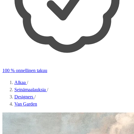
100 % onnellinen takuu
Alkaa
/
Seinämaalauksia
/
Designers
/
Van Garden