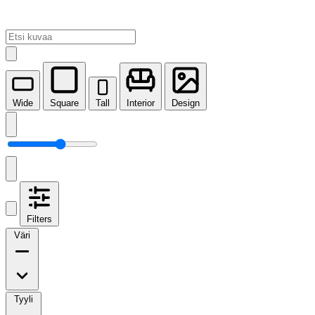
Wide
Square
Tall
Interior
Design
Filters
Väri
Tyyli