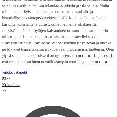
se kattaa useita taiteellisia tekniikoita, aiheita ja aikakausia. Mutta
minulla on erityisen pehmeä paikka kaikelle vanhalle ja
historialliselle - vintage-kasvitieteellisille kuvituksille, vanhoille
kartoille, koristeille ja piirustuksille menneiltä aikakausilta.
Pelkästään näiden löytöjen kaivaminen on suuri ilo, samoin kuin
niiden muokkaaminen ja sitten käyttäminen sävellyksessäni.
Rakastan tarinoita, joita nämä vanhat kuvitukset kertovat ja kuinka
ne löytävät tiensä takaisin nykypäivään moderneissa tuotteissa. Olen
ylpeä siitä, että taideteokseni on nyt lisensoitu maailmanlaajuisesti ja
että teen elämästä hieman värikkäämpää monille ympäri maailmaa
valokuvatapetit
2387
Kokoelmat
23