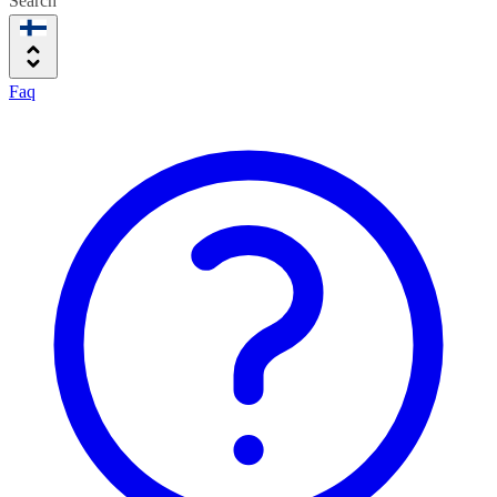
Search
Faq