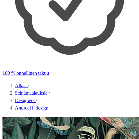
100 % onnellinen takuu
Alkaa
/
Seinämaalauksia
/
Designers
/
AndreaH_design