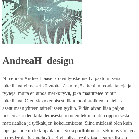
AndreaH_design
Nimeni on Andrea Haase ja olen työskennellyt päätoimisena
taiteilijana viimeiset 20 vuotta. Ajan myötä kehitin monia taitoja ja
tyylejä, mutta en ainoa merkkityyli, joka määrittelee minut
taiteilijana. Olen yksinkertaisesti liian monipuolinen ja utelias
asettumaan yhteen taiteelliseen tyyliin. Pidän aivan liian paljon
uusien asioiden kokeilemisesta, muiden tekniikoiden oppimisesta ja
materiaalien ja työkalujen kokeilemisesta. Siinä mielessä olen kuin
lapsi ja taide on leikkipaikkani. Siksi portfolioni on sekoitus vintagea
ja modernia, käsintehtyä ja digitaalista, realistista ja surrealistista, ja