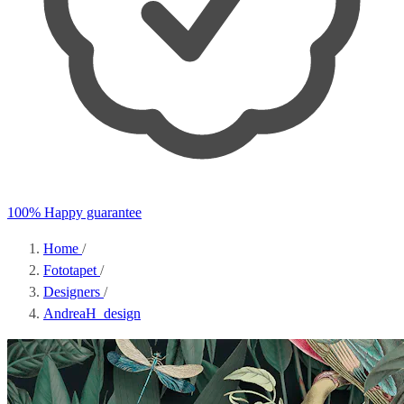
100% Happy guarantee
Home
/
Fototapet
/
Designers
/
AndreaH_design