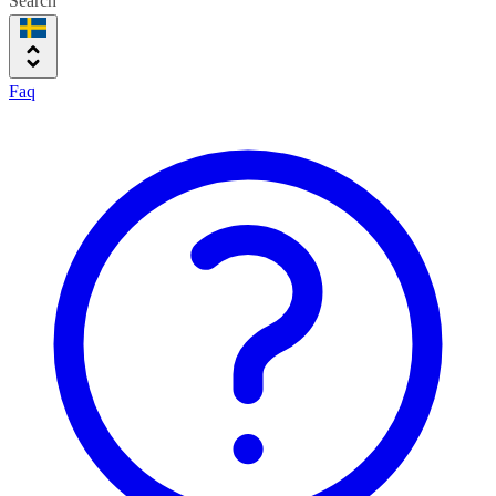
Search
Faq