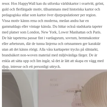
resor. Hos HappyWall kan du utforska världskartor i svartvitt, grönt,
guld och flerfärgade motiv, tillsammans med historiska kartor och
pedagogiska stilar som kartor över djurpopulationer per region.
Vissa motiv känns rena och moderna, medan andra har en
gammaldags eller vintage känsla. Du hittar också stadskarta tapeter
med platser som London, New York, Lower Manhattan och Paris.
De här tapeterna passar fint i vardagsrum, sovrum, hemmakontor
eller arbetsrum, där de tunna linjerna och ortsnamnen ger karaktär
utan att det känns rörigt. Alla våra karttapeter trycks på slitstarkt,
brandsäkert non-woven material med miljövänliga färger. De är
enkla att sätta upp och lim ingår, så det är lätt att skapa en vägg med
djup, intresse och ett personligt uttryck.