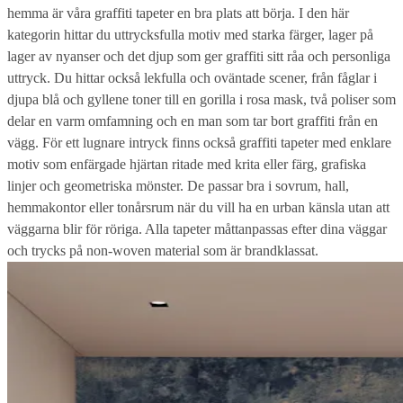
hemma är våra graffiti tapeter en bra plats att börja. I den här
kategorin hittar du uttrycksfulla motiv med starka färger, lager på
lager av nyanser och det djup som ger graffiti sitt råa och personliga
uttryck. Du hittar också lekfulla och oväntade scener, från fåglar i
djupa blå och gyllene toner till en gorilla i rosa mask, två poliser som
delar en varm omfamning och en man som tar bort graffiti från en
vägg. För ett lugnare intryck finns också graffiti tapeter med enklare
motiv som enfärgade hjärtan ritade med krita eller färg, grafiska
linjer och geometriska mönster. De passar bra i sovrum, hall,
hemmakontor eller tonårsrum när du vill ha en urban känsla utan att
väggarna blir för röriga. Alla tapeter måttanpassas efter dina väggar
och trycks på non-woven material som är brandklassat.