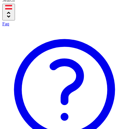
Search
Faq