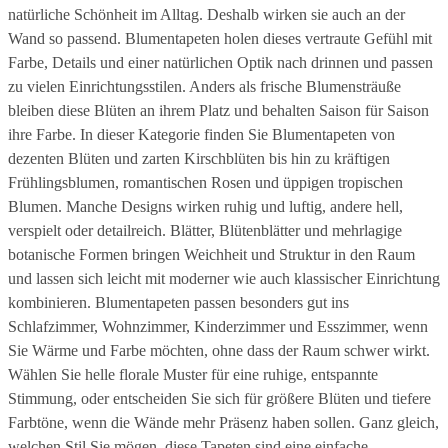
natürliche Schönheit im Alltag. Deshalb wirken sie auch an der
Wand so passend. Blumentapeten holen dieses vertraute Gefühl mit
Farbe, Details und einer natürlichen Optik nach drinnen und passen
zu vielen Einrichtungsstilen. Anders als frische Blumensträuße
bleiben diese Blüten an ihrem Platz und behalten Saison für Saison
ihre Farbe. In dieser Kategorie finden Sie Blumentapeten von
dezenten Blüten und zarten Kirschblüten bis hin zu kräftigen
Frühlingsblumen, romantischen Rosen und üppigen tropischen
Blumen. Manche Designs wirken ruhig und luftig, andere hell,
verspielt oder detailreich. Blätter, Blütenblätter und mehrlagige
botanische Formen bringen Weichheit und Struktur in den Raum
und lassen sich leicht mit moderner wie auch klassischer Einrichtung
kombinieren. Blumentapeten passen besonders gut ins
Schlafzimmer, Wohnzimmer, Kinderzimmer und Esszimmer, wenn
Sie Wärme und Farbe möchten, ohne dass der Raum schwer wirkt.
Wählen Sie helle florale Muster für eine ruhige, entspannte
Stimmung, oder entscheiden Sie sich für größere Blüten und tiefere
Farbtöne, wenn die Wände mehr Präsenz haben sollen. Ganz gleich,
welchen Stil Sie mögen, diese Tapeten sind eine einfache