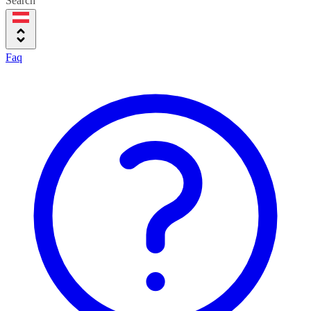
Search
Faq