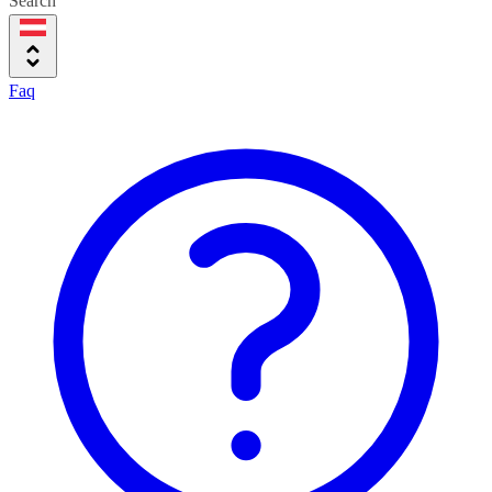
Search
Faq