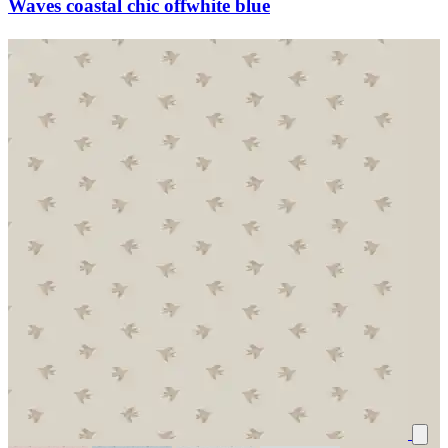
Waves coastal chic offwhite blue