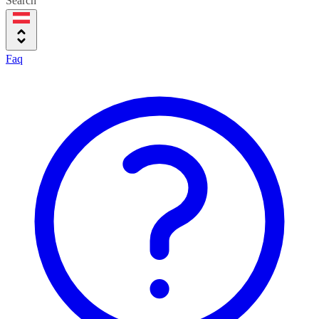
Search
Faq