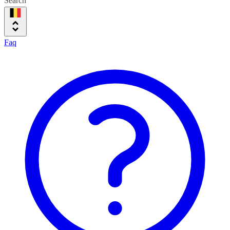
Search
Faq